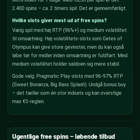
2.400 spins – ca. 2 timers spil. Det er gennemførligt.
Hvilke slots giver mest ud af free spins?
Vælg spil med høj RTP (96%+) og medium volatilitet
til omsætning. Høj-volatilitets-slots som Gates of
Olympus kan give store gevinster, men du kan også
løbe tør for midler inden omsætning er fuldført. Med
medium volatilitet holder saldoen sig mere stabil.
Gode valg: Pragmatic Play-slots med 96-97% RTP
(Sweet Bonanza, Big Bass Splash). Undgå bonus buy
– det tæller som én stor indsats og kan overstige
max €5-reglen.
Ugentlige free spins – løbende tilbud