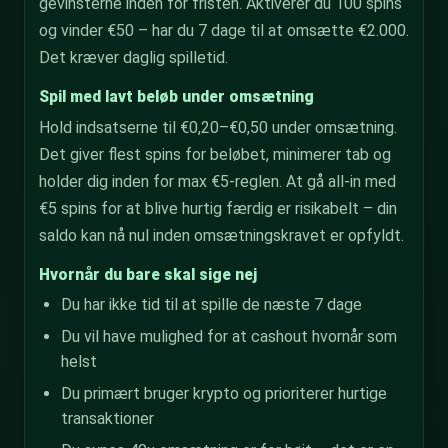
gevinsterne inden for fristen. Aktiverer du 100 spins
og vinder €50 – har du 7 dage til at omsætte €2.000.
Det kræver daglig spilletid.
Spil med lavt beløb under omsætning
Hold indsatserne til €0,20–€0,50 under omsætning.
Det giver flest spins for beløbet, minimerer tab og
holder dig inden for max €5-reglen. At gå all-in med
€5 spins for at blive hurtig færdig er risikabelt – din
saldo kan nå nul inden omsætningskravet er opfyldt.
Hvornår du bare skal sige nej
Du har ikke tid til at spille de næste 7 dage
Du vil have mulighed for at cashout hvornår som
helst
Du primært bruger krypto og prioriterer hurtige
transaktioner