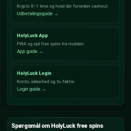
Krypto 0–1 time og hvad der forsinker cashout.
Udbetalingsguide →
HolyLuck App
PWA og spil free spins fra mobilen.
App guide →
HolyLuck Login
Konto, sikkerhed og to-faktor.
Login guide →
Spørgsmål om HolyLuck free spins