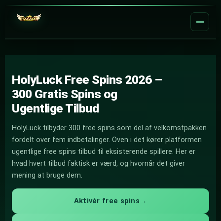
HolyLuck Free Spins 2026 –
300 Gratis Spins og
Ugentlige Tilbud
HolyLuck tilbyder 300 free spins som del af velkomstpakken
fordelt over fem indbetalinger. Oven i det kører platformen
ugentlige free spins tilbud til eksisterende spillere. Her er
hvad hvert tilbud faktisk er værd, og hvornår det giver
mening at bruge dem.
Aktivér free spins