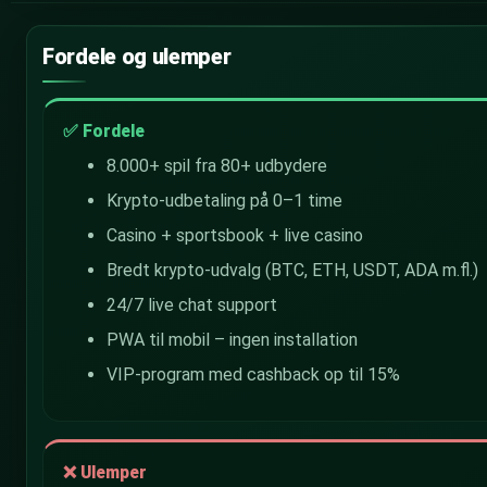
Fordele og ulemper
✅ Fordele
8.000+ spil fra 80+ udbydere
Krypto-udbetaling på 0–1 time
Casino + sportsbook + live casino
Bredt krypto-udvalg (BTC, ETH, USDT, ADA m.fl.)
24/7 live chat support
PWA til mobil – ingen installation
VIP-program med cashback op til 15%
❌ Ulemper