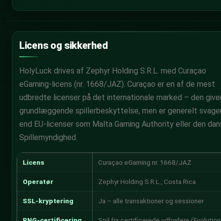
Licens og sikkerhed
HolyLuck drives af Zephyr Holding S.R.L. med Curaçao
eGaming-licens (nr. 1668/JAZ). Curaçao er en af de mest
udbredte licenser på det internationale marked – den give
grundlæggende spillerbeskyttelse, men er generelt svage
end EU-licenser som Malta Gaming Authority eller den da
Spillemyndighed.
Licens
Curaçao eGaming nr. 1668/JAZ
Operatør
Zephyr Holding S.R.L., Costa Rica
SSL-kryptering
Ja – alle transaktioner og sessioner
RNG-certificering
Spil fra certificerede udbydere (Evolution