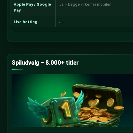
Apple Pay / Google
Ja – begge virker fra mobilen
Pay
Live betting
Ja
Spiludvalg – 8.000+ titler