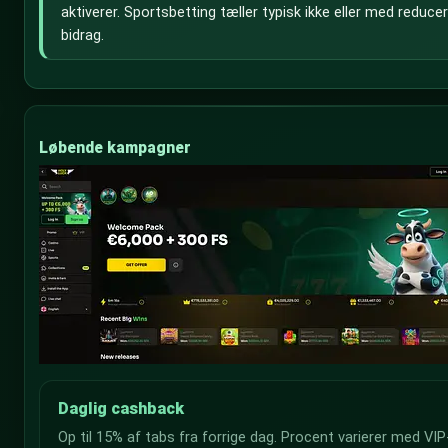
aktiverer. Sportsbetting tæller typisk ikke eller med reduce
bidrag.
Løbende kampagner
Daglig cashback
Op til 15% af tabs fra forrige dag. Procent varierer med VIP