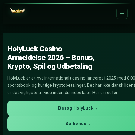
HolyLuck Casino
Anmeldelse 2026 – Bonus,
Krypto, Spil og Udbetaling
HolyLuck er et nyt internationalt casino lanceret i 2025 med 8.00
sportsbook og hurtige kryptobetalinger. Det har ikke dansk licen
er det vigtigste at vide inden du indbetaler. Her er resten.
Besøg HolyLuck
Se bonus