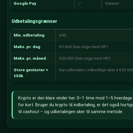
Google Pay
✅
Varierer
Udbetalingsgrænser
Min. udbetaling
€40
Maks. pr. dag
€5.000 (kan stige med VIP)
Maks. pr. måned
€20.000 (kan stige med VIP)
Store gevinster +
Kan udbetales i månedlige rater á €50.00
€50k
Krypto er den klare vinder her. 0–1 time mod 1–5 hverdage
for kort. Bruger du krypto til indbetaling, er det også hurtig
til cashout – og udbetalingen sker til samme metode.