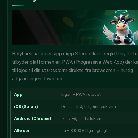
HolyLuck har ingen app i App Store eller Google Play. I st
tilbyder platformen en PWA (Progressive Web App) der k
tilføjes til din startskærm direkte fra browseren – hurtig
adgang, ingen download.
App
Ingen – PWA i stedet
iOS (Safari)
Del → Tilføj til hjemmeskærm
Android (Chrome)
⋮ → Føj til startskærm
Alle spil
Ja – 8.000+ tilgængeligt