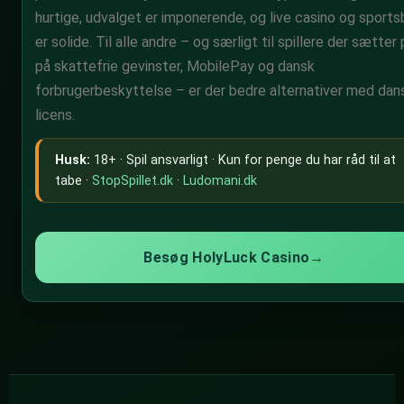
hurtige, udvalget er imponerende, og live casino og sport
er solide. Til alle andre – og særligt til spillere der sætter 
på skattefrie gevinster, MobilePay og dansk
forbrugerbeskyttelse – er der bedre alternativer med dan
licens.
Husk:
18+ · Spil ansvarligt · Kun for penge du har råd til at
tabe ·
StopSpillet.dk
·
Ludomani.dk
Besøg HolyLuck Casino