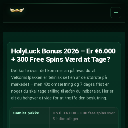
HolyLuck Bonus 2026 – Er €6.000
+ 300 Free Spins Værd at Tage?
Det korte svar: det kommer an på hvad du vil.
Velkomstpakken er teknisk set en af de største på
markedet – men 40x omsætning og 7 dages frist er
noget du skal tage stilling til
inden
du indbetaler. Her er
alt du behøver at vide for at træffe den beslutning.
Samlet pakke
Op til €6.000 + 300 free spins
over
5 indbetalinger