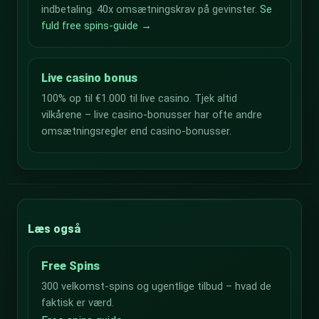
indbetaling. 40x omsætningskrav på gevinster.
Se
fuld free spins-guide →
Live casino bonus
100% op til €1.000 til live casino. Tjek altid
vilkårene – live casino-bonusser har ofte andre
omsætningsregler end casino-bonusser.
Læs også
Free Spins
300 velkomst-spins og ugentlige tilbud – hvad de
faktisk er værd.