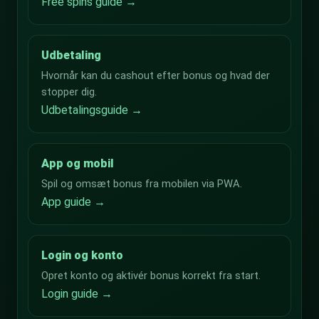
Free spins guide →
Udbetaling
Hvornår kan du cashout efter bonus og hvad der
stopper dig.
Udbetalingsguide →
App og mobil
Spil og omsæt bonus fra mobilen via PWA.
App guide →
Login og konto
Opret konto og aktivér bonus korrekt fra start.
Login guide →