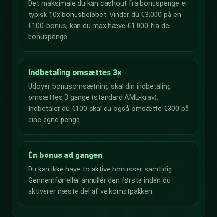
Det maksimale du kan cashout fra bonuspenge er
typisk 10x bonusbeløbet. Vinder du €3.000 på en
€100-bonus, kan du max hæve €1.000 fra de
bonuspenge.
Indbetaling omsættes 3x
Udover bonusomsætning skal din indbetaling
omsættes 3 gange (standard AML-krav).
Indbetaler du €100 skal du også omsætte €300 på
dine egne penge.
Én bonus ad gangen
Du kan ikke have to aktive bonusser samtidig.
Gennemfør eller annullér den første inden du
aktiverer næste del af velkomstpakken.