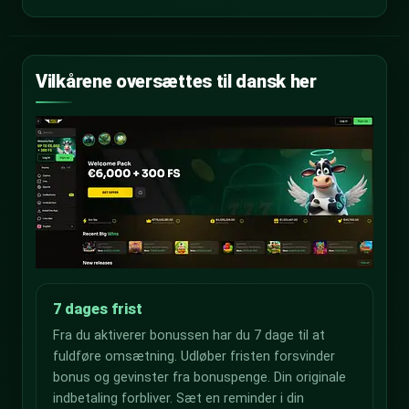
Vilkårene oversættes til dansk her
7 dages frist
Fra du aktiverer bonussen har du 7 dage til at
fuldføre omsætning. Udløber fristen forsvinder
bonus og gevinster fra bonuspenge. Din originale
indbetaling forbliver. Sæt en reminder i din