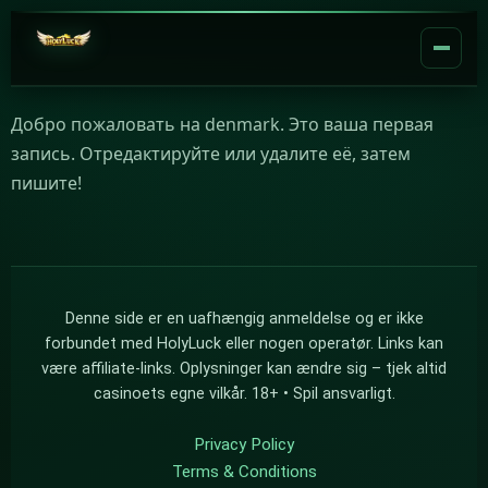
Добро пожаловать на denmark. Это ваша первая
запись. Отредактируйте или удалите её, затем
пишите!
Denne side er en uafhængig anmeldelse og er ikke
forbundet med HolyLuck eller nogen operatør. Links kan
være affiliate-links. Oplysninger kan ændre sig – tjek altid
casinoets egne vilkår. 18+ • Spil ansvarligt.
Privacy Policy
Terms & Conditions